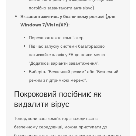
потрібно завантажити антивірус).
Як завантажитись у безпечному режимі (для
Windows 7/Vista/XP):
Перезавантажте комп’ютер.
Під час запуску системи багаторазово
натискайте клавішу F8 до появи меню
“Додаткові варіанти завантаження”.
Виберіть “Безпечний режим” або “Безпечний
режим з підтримкою мережі”.
Покроковий посібник: як
видалити вірус
Тепер, коли ваш комп’ютер знаходиться в
безпечному середовищі, можна приступати до
безпосереднього видалення шкідливого програмного