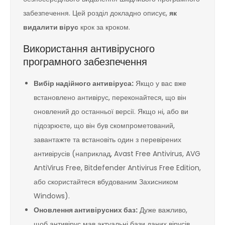
забезпечення. Цей розділ докладно описує,
як
видалити вірус
крок за кроком.
Використання антивірусного
програмного забезпечення
Вибір надійного антивіруса:
Якщо у вас вже
встановлено антивірус, переконайтеся, що він
оновлений до останньої версії. Якщо ні, або ви
підозрюєте, що він був скомпрометований,
завантажте та встановіть один з перевірених
антивірусів (наприклад, Avast Free Antivirus, AVG
AntiVirus Free, Bitdefender Antivirus Free Edition,
або скористайтеся вбудованим Захисником
Windows).
Оновлення антивірусних баз:
Дуже важливо,
щоб антивірус мав актуальні бази даних вірусів.