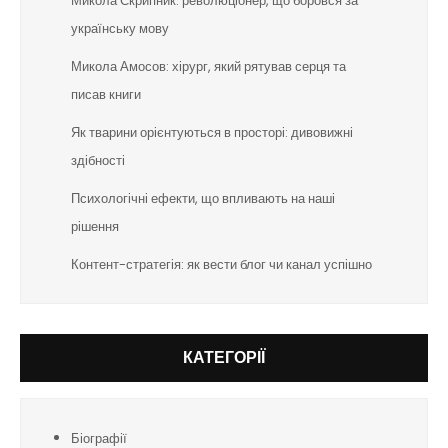
Микола Скрипник: революціонер, що боровся за
українську мову
Микола Амосов: хірург, який рятував серця та
писав книги
Як тварини орієнтуються в просторі: дивовижні
здібності
Психологічні ефекти, що впливають на наші
рішення
Контент-стратегія: як вести блог чи канал успішно
КАТЕГОРІЇ
Біографії