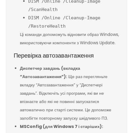
DISM /Online /Cleanup-Image
/ScanHealth
DISM /Online /Cleanup-Image
/RestoreHealth
Ці команди допоможуть відновити образ Windows,
використовуючи компоненти з Windows Update.
Перевірка автозавантаження
Диспетчер завдань (вкладка
“Автозавантаження”):
Ще раз перегляньте
вкладку “Автозавантаження” у “Диспетчері
завдань”. Відключіть усі програми, які ви не
впізнаєте або які не повинні запускатися
автоматично при старті системи. Це допоможе
запобігти повторному запуску шкідливого ПЗ.
MSConfig (для Windows 7 і старіших):