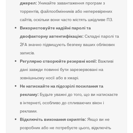
джерел:
Уникайте завантаження програм з
торрентів, файлообмінників або неперевірених
сайтів, оскільки вони часто містять шкідливе ПЗ.
Використовуйте надійні паролі та
двофакторну автентифікацію:
Складні паролі та
2FA значно підвищують безпеку ваших облікових
записів.
Регулярно створюйте резервні копії:
Важливі
дані завжди повинні бути зарезервовані на
зовнішньому носії або в хмарі.
Не натискайте на підозрілі посилання та
рекламу:
Будьте уважні до того, що ви натискаєте
в інтернеті, особливо до спливаючих вікон і
реклами.
Відключіть виконання скриптів:
Якщо ви не
розробник або не потребуєте цього, відключіть