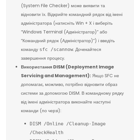
(System File Checker) може виявити та
відновити їх. Відкрийте командний рядок від імені
адміністратора (натисніть Win + X і виберіть
“Windows Terminal (Адміністратор)” або
“Командний рядок (Адміністратор)”) і введіть
команду
. Дочекайтеся
sfc /scannow
завершення процесу.
Використання DISM (Deployment Image
Servicing and Management):
Якщо SFC не
допомагає, можливо, потрібно відновити образ
системи за допомогою DISM. В командному рядку
від імені адміністратора виконайте наступні
команди (по черзі):
DISM /Online /Cleanup-Image
/CheckHealth