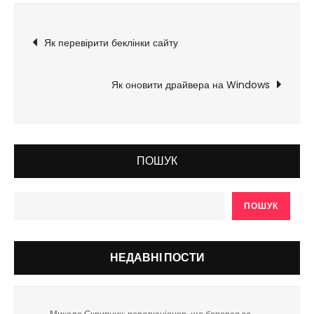
Навігація
Як перевірити беклінки сайту
записів
Як оновити драйвера на Windows
ПОШУК
ПОШУК
НЕДАВНІ ПОСТИ