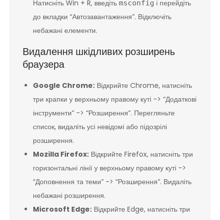
Натисніть Win + R, введіть
і перейдіть
msconfig
до вкладки “Автозавантаження”. Відключіть
небажані елементи.
Видалення шкідливих розширень
браузера
Google Chrome:
Відкрийте Chrome, натисніть
три крапки у верхньому правому куті -> “Додаткові
інструменти” -> “Розширення”. Перегляньте
список, видаліть усі невідомі або підозрілі
розширення.
Mozilla Firefox:
Відкрийте Firefox, натисніть три
горизонтальні лінії у верхньому правому куті ->
“Доповнення та теми” -> “Розширення”. Видаліть
небажані розширення.
Microsoft Edge:
Відкрийте Edge, натисніть три