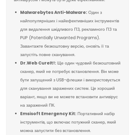
Malwarebytes Anti-Malware:
Один з
найпопулярніших і найефективніших інструментів
для видалення шкідливого ПЗ, рекламного ПЗ та
PUP (Potentially Unwanted Programs).
Завантажте безкоштовну версію, оновіть її та
запустіть повне сканування.
Dr.Web CureIt!:
Ще один чудовий безкоштовний
сканер, який не потребує встановлення. Він може
бути запущений з USB-флешки і використовується
для сканування заражених систем. Це хороший
варіант, якщо ви не можете встановити антивірус
на заражений ПК.
Emsisoft Emergency Kit:
Портативний набір
інструментів, що включає потужний сканер, який
можна запустити без встановлення.