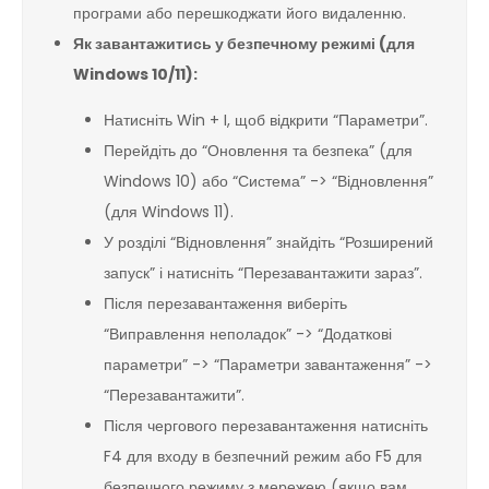
програми або перешкоджати його видаленню.
Як завантажитись у безпечному режимі (для
Windows 10/11):
Натисніть Win + I, щоб відкрити “Параметри”.
Перейдіть до “Оновлення та безпека” (для
Windows 10) або “Система” -> “Відновлення”
(для Windows 11).
У розділі “Відновлення” знайдіть “Розширений
запуск” і натисніть “Перезавантажити зараз”.
Після перезавантаження виберіть
“Виправлення неполадок” -> “Додаткові
параметри” -> “Параметри завантаження” ->
“Перезавантажити”.
Після чергового перезавантаження натисніть
F4 для входу в безпечний режим або F5 для
безпечного режиму з мережею (якщо вам