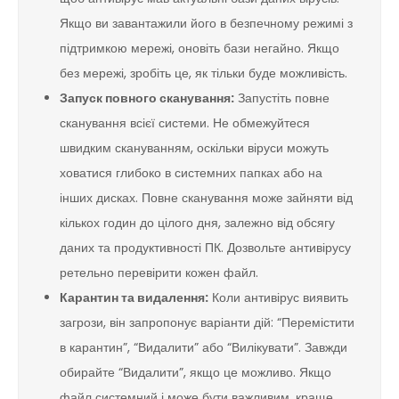
Якщо ви завантажили його в безпечному режимі з
підтримкою мережі, оновіть бази негайно. Якщо
без мережі, зробіть це, як тільки буде можливість.
Запуск повного сканування:
Запустіть повне
сканування всієї системи. Не обмежуйтеся
швидким скануванням, оскільки віруси можуть
ховатися глибоко в системних папках або на
інших дисках. Повне сканування може зайняти від
кількох годин до цілого дня, залежно від обсягу
даних та продуктивності ПК. Дозвольте антивірусу
ретельно перевірити кожен файл.
Карантин та видалення:
Коли антивірус виявить
загрози, він запропонує варіанти дій: “Перемістити
в карантин”, “Видалити” або “Вилікувати”. Завжди
обирайте “Видалити”, якщо це можливо. Якщо
файл системний і може бути важливим, краще