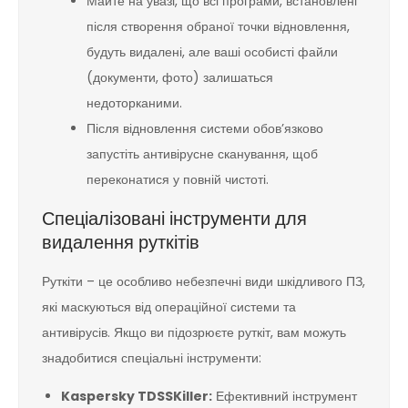
Майте на увазі, що всі програми, встановлені
після створення обраної точки відновлення,
будуть видалені, але ваші особисті файли
(документи, фото) залишаться
недоторканими.
Після відновлення системи обов’язково
запустіть антивірусне сканування, щоб
переконатися у повній чистоті.
Спеціалізовані інструменти для
видалення руткітів
Руткіти – це особливо небезпечні види шкідливого ПЗ,
які маскуються від операційної системи та
антивірусів. Якщо ви підозрюєте руткіт, вам можуть
знадобитися спеціальні інструменти:
Kaspersky TDSSKiller:
Ефективний інструмент