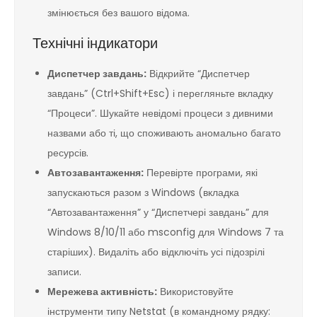
змінюється без вашого відома.
Технічні індикатори
Диспетчер завдань:
Відкрийте “Диспетчер
завдань” (Ctrl+Shift+Esc) і перегляньте вкладку
“Процеси”. Шукайте невідомі процеси з дивними
назвами або ті, що споживають аномально багато
ресурсів.
Автозавантаження:
Перевірте програми, які
запускаються разом з Windows (вкладка
“Автозавантаження” у “Диспетчері завдань” для
Windows 8/10/11 або msconfig для Windows 7 та
старіших). Видаліть або відключіть усі підозрілі
записи.
Мережева активність:
Використовуйте
інструменти типу Netstat (в командному рядку: