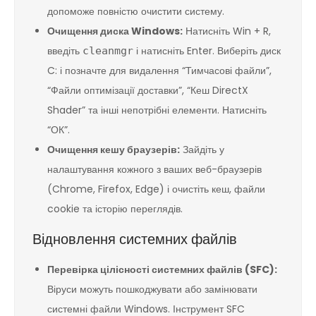
допоможе повністю очистити систему.
Очищення диска Windows:
Натисніть Win + R,
введіть
і натисніть Enter. Виберіть диск
cleanmgr
C: і позначте для видалення “Тимчасові файли”,
“Файли оптимізації доставки”, “Кеш DirectX
Shader” та інші непотрібні елементи. Натисніть
“ОК”.
Очищення кешу браузерів:
Зайдіть у
налаштування кожного з ваших веб-браузерів
(Chrome, Firefox, Edge) і очистіть кеш, файли
cookie та історію переглядів.
Відновлення системних файлів
Перевірка цілісності системних файлів (SFC):
Віруси можуть пошкоджувати або замінювати
системні файли Windows. Інструмент SFC