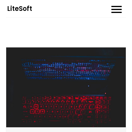
Перейти
LiteSoft
до
вмісту