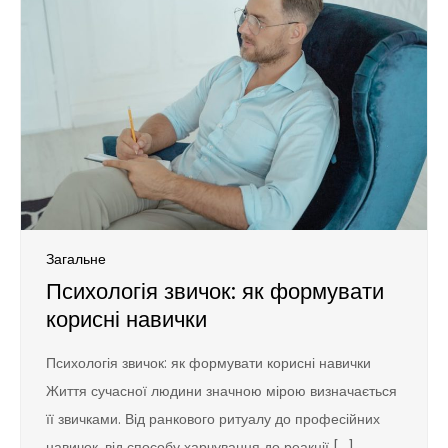
Загальне
Психологія звичок: як формувати
корисні навички
Психологія звичок: як формувати корисні навички
Життя сучасної людини значною мірою визначається
її звичками. Від ранкового ритуалу до професійних
навичок, від способу харчування до реакції […]