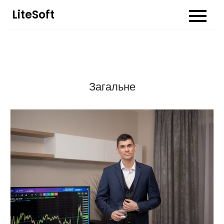
Перейти
LiteSoft
до
вмісту
Загальне