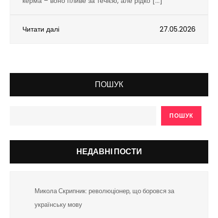
керма – воно пливе за течією, але рідко […]
Читати далі
27.05.2026
ПОШУК
ПОШУК
НЕДАВНІ ПОСТИ
Микола Скрипник: революціонер, що боровся за
українську мову