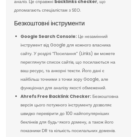
аналіз. Це справжні
backlinks checker
, що
допомагають спеціалістам з SEO.
Безкоштовні інструменти
Google Search Console:
Це незамінний
інструмент від Google для кожного власника
сайту. У розділі “Посилання” (Links) ви можете
переглянути список сайтів, що посилаються на
ваш ресурс, та анкорні тексти. Його дані є
найбільш точними з точки зору Google, але
функціонал для аналізу якості обмежений.
Ahrefs Free Backlink Checker:
Безкоштовна
версія цього потужного інструменту дозволяє
швидко перевірити до 100 найпопулярніших
беклінків для будь-якого домену, а також його
показники DR та кількість посилальних доменів.