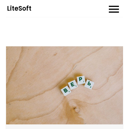
Перейти
LiteSoft
до
вмісту