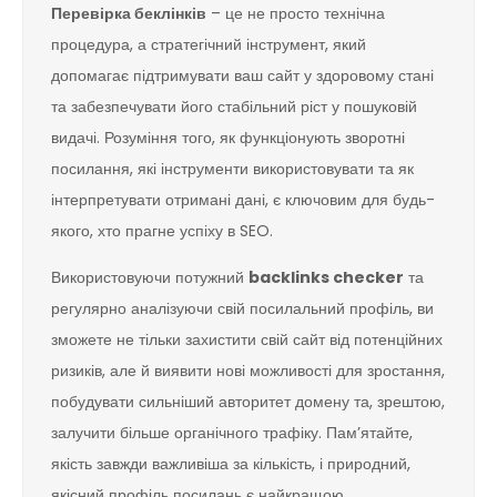
Перевірка беклінків
– це не просто технічна
процедура, а стратегічний інструмент, який
допомагає підтримувати ваш сайт у здоровому стані
та забезпечувати його стабільний ріст у пошуковій
видачі. Розуміння того, як функціонують зворотні
посилання, які інструменти використовувати та як
інтерпретувати отримані дані, є ключовим для будь-
якого, хто прагне успіху в SEO.
Використовуючи потужний
backlinks checker
та
регулярно аналізуючи свій посилальний профіль, ви
зможете не тільки захистити свій сайт від потенційних
ризиків, але й виявити нові можливості для зростання,
побудувати сильніший авторитет домену та, зрештою,
залучити більше органічного трафіку. Пам’ятайте,
якість завжди важливіша за кількість, і природний,
якісний профіль посилань є найкращою