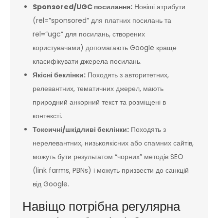
Sponsored/UGC посилання:
Новіші атрибути
(rel=”sponsored” для платних посилань та
rel=”ugc” для посилань, створених
користувачами) допомагають Google краще
класифікувати джерела посилань.
Якісні беклінки:
Походять з авторитетних,
релевантних, тематичних джерел, мають
природний анкорний текст та розміщені в
контексті.
Токсичні/шкідливі беклінки:
Походять з
нерелевантних, низькоякісних або спамних сайтів,
можуть бути результатом “чорних” методів SEO
(link farms, PBNs) і можуть призвести до санкцій
від Google.
Навіщо потрібна регулярна