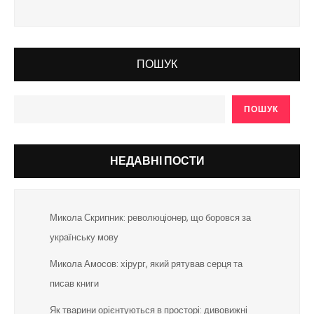
ПОШУК
ПОШУК
НЕДАВНІ ПОСТИ
Микола Скрипник: революціонер, що боровся за
українську мову
Микола Амосов: хірург, який рятував серця та
писав книги
Як тварини орієнтуються в просторі: дивовижні