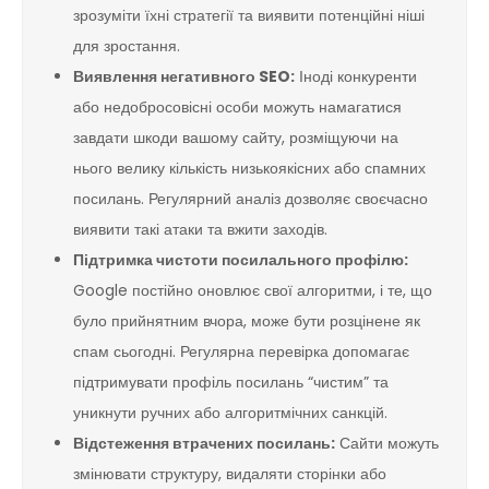
зрозуміти їхні стратегії та виявити потенційні ніші
для зростання.
Виявлення негативного SEO:
Іноді конкуренти
або недобросовісні особи можуть намагатися
завдати шкоди вашому сайту, розміщуючи на
нього велику кількість низькоякісних або спамних
посилань. Регулярний аналіз дозволяє своєчасно
виявити такі атаки та вжити заходів.
Підтримка чистоти посилального профілю:
Google постійно оновлює свої алгоритми, і те, що
було прийнятним вчора, може бути розцінене як
спам сьогодні. Регулярна перевірка допомагає
підтримувати профіль посилань “чистим” та
уникнути ручних або алгоритмічних санкцій.
Відстеження втрачених посилань:
Сайти можуть
змінювати структуру, видаляти сторінки або