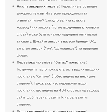
Аналіз анкорних текстів:
Перегляньте розподіл
анкорних текстів. Чи є вони природними та
різноманітними? Занадто велика кількість
комерційних анкорів (точне входження ключового
слова) може бути ознакою надмірної оптимізації
та спаму. Шукайте анкори з назвою бренду, URL,
загальні анкори (“тут”, “докладніше”) та природні
фрази.
Перевірка наявність “битих” посилань:
Інструменти часто показують, які з ваших вихідних
посилань є “битими” (тобто ведуть на неіснуючі
сторінки). Також важливо перевіряти вхідні
посилання, що ведуть на 404 сторінки на вашому
сайті, щоб перенаправити їх на релевантні
сторінки.
Пошук потенційно шкідливих посилань: