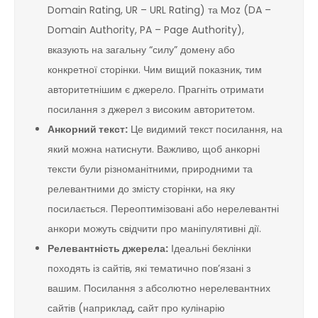
Domain Rating, UR – URL Rating) та Moz (DA –
Domain Authority, PA – Page Authority),
вказують на загальну “силу” домену або
конкретної сторінки. Чим вищий показник, тим
авторитетнішим є джерело. Прагніть отримати
посилання з джерел з високим авторитетом.
Анкорний текст:
Це видимий текст посилання, на
який можна натиснути. Важливо, щоб анкорні
тексти були різноманітними, природними та
релевантними до змісту сторінки, на яку
посилається. Переоптимізовані або нерелевантні
анкори можуть свідчити про маніпулятивні дії.
Релевантність джерела:
Ідеальні беклінки
походять із сайтів, які тематично пов’язані з
вашим. Посилання з абсолютно нерелевантних
сайтів (наприклад, сайт про кулінарію