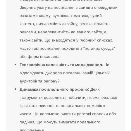
Зверніть увагу на посилання з сайтів з очевидними
ознаками спаму: сумнівна тематика, чужий
контент, низька якість дизайну, велика кількість
реклами, нерелевантність до вашого сайту, а
також сайти, що знаходяться у “чорних” списках.
Часто такі посилання походять з “поганих сусідів”
або ферм посилань.
Географічна належність та мова джерел:
Чи
відповідають джерела посилань вашій цільовій
аудиторії та регіону?
Динаміка посилального профілю:
Деякі
інструменти дозволяють побачити, як змінювалася
кількість посилань та посилальних доменів з
часом. Це допоможе виявити раптові спалахи або
падіння, що можуть вимагати подальшого
дослідження.