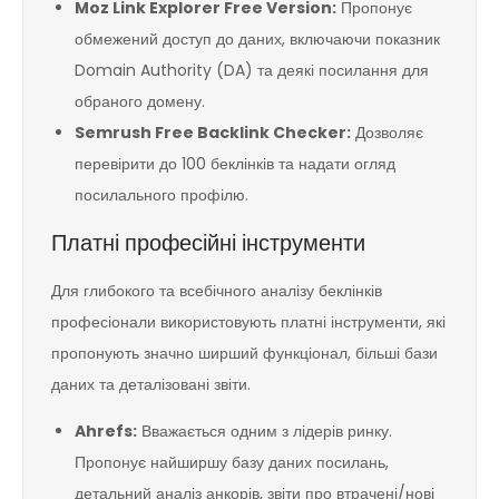
Moz Link Explorer Free Version:
Пропонує
обмежений доступ до даних, включаючи показник
Domain Authority (DA) та деякі посилання для
обраного домену.
Semrush Free Backlink Checker:
Дозволяє
перевірити до 100 беклінків та надати огляд
посилального профілю.
Платні професійні інструменти
Для глибокого та всебічного аналізу беклінків
професіонали використовують платні інструменти, які
пропонують значно ширший функціонал, більші бази
даних та деталізовані звіти.
Ahrefs:
Вважається одним з лідерів ринку.
Пропонує найширшу базу даних посилань,
детальний аналіз анкорів, звіти про втрачені/нові