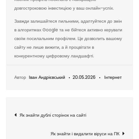
довгостроковою інвестицією у ваш онлайн-успіх.
Завжди залишайтеся пильними, адаптуйтеся до змін
в алгоритмах Google та не бійтеся активно керувати
своїм посилальним профілем. Це дозволить вашому
сайту не лише вижити, а й процвітати в
конкурентному цифровому ландшафті.
Автор
Іван Андрієвський
20.05.2026
Інтернет
Навігація
Як знайти дублі сторінок на сайті
записів
Як знайти і видалити віруси на ПК