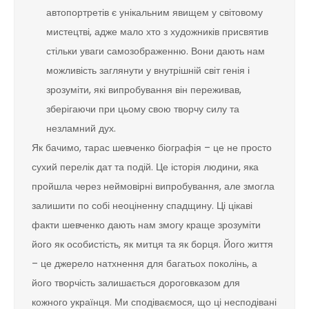
автопортретів є унікальним явищем у світовому
мистецтві, адже мало хто з художників присвятив
стільки уваги самозображенню. Вони дають нам
можливість заглянути у внутрішній світ генія і
зрозуміти, які випробування він переживав,
зберігаючи при цьому свою творчу силу та
незламний дух.
Як бачимо, тарас шевченко біографія – це не просто
сухий перелік дат та подій. Це історія людини, яка
пройшла через неймовірні випробування, але змогла
залишити по собі неоціненну спадщину. Ці цікаві
факти шевченко дають нам змогу краще зрозуміти
його як особистість, як митця та як борця. Його життя
– це джерело натхнення для багатьох поколінь, а
його творчість залишається дороговказом для
кожного українця. Ми сподіваємося, що ці несподівані