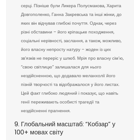
серці. Пізніше були Ликера Полусмакова, Харита
Довгополенко, Ганна Закревська та інші жінки, до
яких він відчував глибокі почуття. Однак, через
різні обставини – його кріпацьке походження,
соціальні нерівності, заслання, а також, можливо,
його власну непросту натуру – жоден із цих
зв’язків не переріс у шлюб. Мрія про власну сім’ю,
“свою світлицю” залишалася для нього
нездійсненною, що додавало меланхолії його
пізній творчості та відображалося у його листах.
Цей факт глибоко людяний і показує, що навіть
генії переживають особисті трагедії та
нездійсненні прагнення.
9. Глобальний масштаб: “Кобзар” у
100+ мовах світу