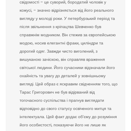
свідомості – це суворий, бородатий чоловік у
кожусі, – значно відрізняється від його реального
вигляду у молоді роки. У петербурзький період та
після звільнення з кріпацтва Шевченко був
справжнім модником. Він стежив за європейською
модою, носив елегантні фраки, циліндри та
дорогий одяг. Завжди чисто виголений, з
вишуканою зачіскою, він справляв враження
світської людини. Його сучасники відзначали його
охайність та увагу до деталей у зовнішньому
вигляді. Цей образ є яскравим свідченням того, що
Тарас Григорович не був відірваний від
тогочасного суспільства і прагнув виглядати
відповідно до свого статусу освіченого митця та
інтелектуала. Цей факт додає об’єму до розуміння
його особистості, показуючи його не лише як