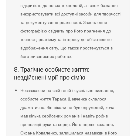
відкритість до нових технологій, а також бажання
використовувати всі доступні засоби для творчості
та документування реальності. Захоплення
фотографією свідчить про його прагнення до
точності, реалізму та інтересу до об’єктивного
відображення світу, що також простежується в
його живописних роботах.
8. Трагічне особисте життя:
нездійснені мрії про сім’ю
Незважаючи на свій геній і суспільне визнання,
особисте життя Тараса Шевченка склалося
драматично. Він ніколи не був одружений, хоча
мав кілька серйозних романів і навіть робив
пропозиції руки та серця. Його перше кохання,
Оксана Коваленко, залишилася назавжди в його