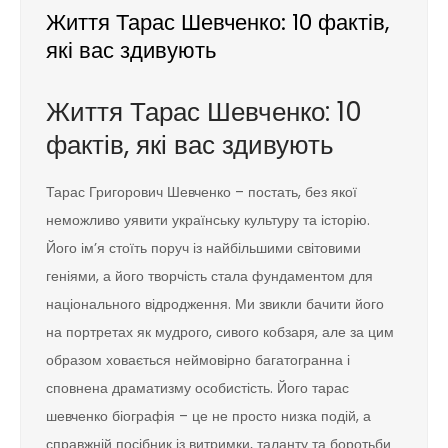
Життя Тарас Шевченко: 10 фактів,
які вас здивують
Життя Тарас Шевченко: 10
фактів, які вас здивують
Тарас Григорович Шевченко – постать, без якої
неможливо уявити українську культуру та історію.
Його ім’я стоїть поруч із найбільшими світовими
геніями, а його творчість стала фундаментом для
національного відродження. Ми звикли бачити його
на портретах як мудрого, сивого кобзаря, але за цим
образом ховається неймовірно багатогранна і
сповнена драматизму особистість. Його тарас
шевченко біографія – це не просто низка подій, а
справжній посібник із витримки, таланту та боротьби