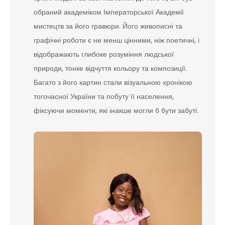
обраний академіком Імператорської Академії
мистецтв за його гравюри. Його живописні та
графічні роботи є не менш цінними, ніж поетичні, і
відображають глибоке розуміння людської
природи, тонке відчуття кольору та композиції.
Багато з його картин стали візуальною хронікою
тогочасної України та побуту її населення,
фіксуючи моменти, які інакше могли б бути забуті.