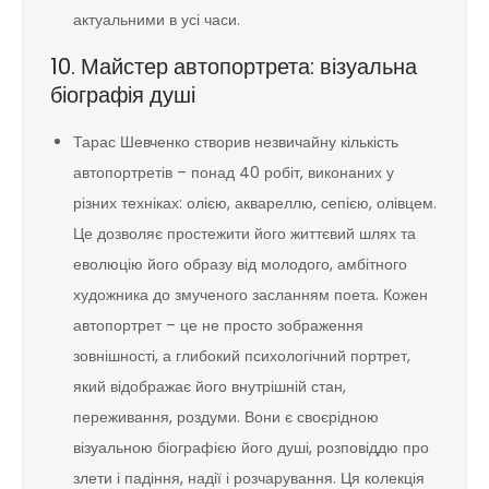
актуальними в усі часи.
10. Майстер автопортрета: візуальна
біографія душі
Тарас Шевченко створив незвичайну кількість
автопортретів – понад 40 робіт, виконаних у
різних техніках: олією, аквареллю, сепією, олівцем.
Це дозволяє простежити його життєвий шлях та
еволюцію його образу від молодого, амбітного
художника до змученого засланням поета. Кожен
автопортрет – це не просто зображення
зовнішності, а глибокий психологічний портрет,
який відображає його внутрішній стан,
переживання, роздуми. Вони є своєрідною
візуальною біографією його душі, розповіддю про
злети і падіння, надії і розчарування. Ця колекція