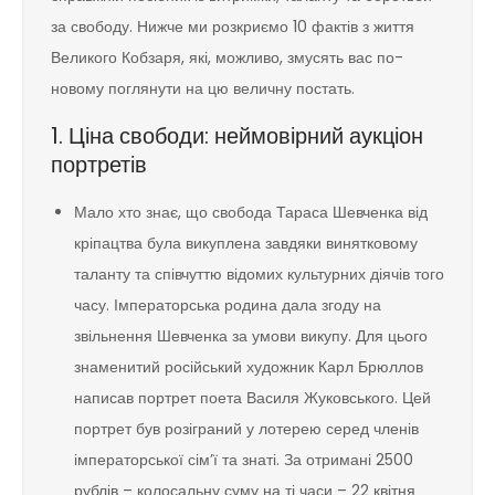
за свободу. Нижче ми розкриємо 10 фактів з життя
Великого Кобзаря, які, можливо, змусять вас по-
новому поглянути на цю величну постать.
1. Ціна свободи: неймовірний аукціон
портретів
Мало хто знає, що свобода Тараса Шевченка від
кріпацтва була викуплена завдяки винятковому
таланту та співчуттю відомих культурних діячів того
часу. Імператорська родина дала згоду на
звільнення Шевченка за умови викупу. Для цього
знаменитий російський художник Карл Брюллов
написав портрет поета Василя Жуковського. Цей
портрет був розіграний у лотерею серед членів
імператорської сім’ї та знаті. За отримані 2500
рублів – колосальну суму на ті часи – 22 квітня