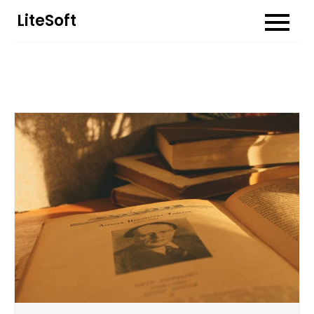
Перейти
LiteSoft
до
вмісту