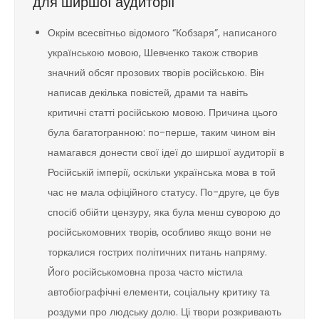
для ширшої аудиторії
Окрім всесвітньо відомого “Кобзаря”, написаного
українською мовою, Шевченко також створив
значний обсяг прозових творів російською. Він
написав декілька повістей, драми та навіть
критичні статті російською мовою. Причина цього
була багатогранною: по-перше, таким чином він
намагався донести свої ідеї до ширшої аудиторії в
Російській імперії, оскільки українська мова в той
час не мала офіційного статусу. По-друге, це був
спосіб обійти цензуру, яка була менш суворою до
російськомовних творів, особливо якщо вони не
торкалися гострих політичних питань напряму.
Його російськомовна проза часто містила
автобіографічні елементи, соціальну критику та
роздуми про людську долю. Ці твори розкривають