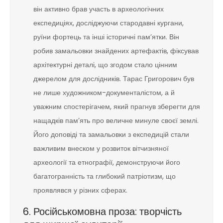
він активно брав участь в археологічних
експедиціях, досліджуючи стародавні кургани,
руїни фортець та інші історичні пам’ятки. Він
робив замальовки знайдених артефактів, фіксував
архітектурні деталі, що згодом стало цінним
джерелом для дослідників. Тарас Григорович був
не лише художником-документалістом, а й
уважним спостерігачем, який прагнув зберегти для
нащадків пам’ять про величне минуле своєї землі.
Його доповіді та замальовки з експедицій стали
важливим внеском у розвиток вітчизняної
археології та етнографії, демонструючи його
багатогранність та глибокий патріотизм, що
проявлявся у різних сферах.
6. Російськомовна проза: творчість