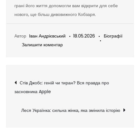
грані його життя допомогли вам відкрити для себе
нового, ще більш дивовижного Кобзаря.
Автор
Іван Андрієвський
18.05.2026
Біографії
Залишити коментар
до
Життя
Тарас
Шевченко:
10
Навігація
Стів Джобс: геній чи тиран? Вся правда про
фактів,
засновника Apple
записів
які
вас
Леся Українка: сильна жінка, яка змінила історію
здивують