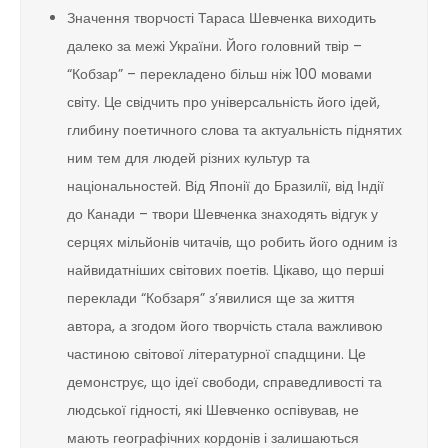
Значення творчості Тараса Шевченка виходить
далеко за межі України. Його головний твір –
“Кобзар” – перекладено більш ніж 100 мовами
світу. Це свідчить про універсальність його ідей,
глибину поетичного слова та актуальність піднятих
ним тем для людей різних культур та
національностей. Від Японії до Бразилії, від Індії
до Канади – твори Шевченка знаходять відгук у
серцях мільйонів читачів, що робить його одним із
найвидатніших світових поетів. Цікаво, що перші
переклади “Кобзаря” з’явилися ще за життя
автора, а згодом його творчість стала важливою
частиною світової літературної спадщини. Це
демонструє, що ідеї свободи, справедливості та
людської гідності, які Шевченко оспівував, не
мають географічних кордонів і залишаються