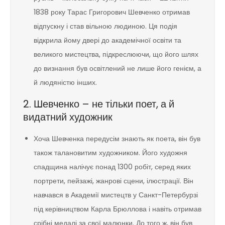
1838 року Тарас Григорович Шевченко отримав
відпускну і став вільною людиною. Ця подія
відкрила йому двері до академічної освіти та
великого мистецтва, підкреслюючи, що його шлях
до визнання був освітлений не лише його генієм, а
й людяністю інших.
2. Шевченко – не тільки поет, а й
видатний художник
Хоча Шевченка передусім знають як поета, він був
також талановитим художником. Його художня
спадщина налічує понад 1300 робіт, серед яких
портрети, пейзажі, жанрові сцени, ілюстрації. Він
навчався в Академії мистецтв у Санкт-Петербурзі
під керівництвом Карла Брюллова і навіть отримав
срібні медалі за свої малюнки. До того ж, він був