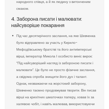
народного співця, а й як людину з витонченим
смаком.
4. Заборона писати і малювати:
найсуворіше покарання
Під час десятирічного заслання, на яке Шевченка
було відправлено за участь у Кирило-
Мефодіївському братстві та його антиімперські
вірші, імператор Микола І особисто виніс вирок:
“Під найсуворіший нагляд із забороною писати і
малювати”. Це було не просто фізичне заслання,
а свідома спроба знищити його дух і талант.
Однак, незважаючи на жорстокий заборону,
Шевченко таємно продовжував творити. Він писав
вірші на крихітних шматочках паперу, ховав їх за
халявою чобіт, і навіть малював, використовуючи