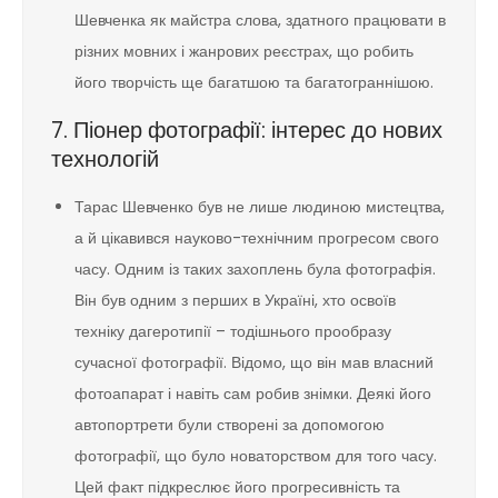
Шевченка як майстра слова, здатного працювати в
різних мовних і жанрових реєстрах, що робить
його творчість ще багатшою та багатограннішою.
7. Піонер фотографії: інтерес до нових
технологій
Тарас Шевченко був не лише людиною мистецтва,
а й цікавився науково-технічним прогресом свого
часу. Одним із таких захоплень була фотографія.
Він був одним з перших в Україні, хто освоїв
техніку дагеротипії – тодішнього прообразу
сучасної фотографії. Відомо, що він мав власний
фотоапарат і навіть сам робив знімки. Деякі його
автопортрети були створені за допомогою
фотографії, що було новаторством для того часу.
Цей факт підкреслює його прогресивність та