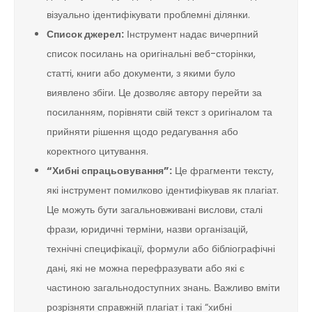
візуально ідентифікувати проблемні ділянки.
Список джерел:
Інструмент надає вичерпний
список посилань на оригінальні веб-сторінки,
статті, книги або документи, з якими було
виявлено збіги. Це дозволяє автору перейти за
посиланням, порівняти свій текст з оригіналом та
прийняти рішення щодо редагування або
коректного цитування.
“Хибні спрацьовування”:
Це фрагменти тексту,
які інструмент помилково ідентифікував як плагіат.
Це можуть бути загальновживані вислови, сталі
фрази, юридичні терміни, назви організацій,
технічні специфікації, формули або бібліографічні
дані, які не можна перефразувати або які є
частиною загальнодоступних знань. Важливо вміти
розрізняти справжній плагіат і такі “хибні