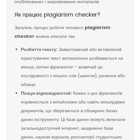
опублікованих і заархівованих матеріалів.
Як працює plagiarism checker?
Загалом, процес роботи типового
plagiarism
checker
можна описати так:
Розбиття тексту:
Завантажений або вставлений
користувачем текст автоматично розбивається на
менші, логічні фрагменти – зазвичай це
послідовності з кількох слів (шингли), речення або
абзаци.
Пошук відповідностей:
Кожен з цих фрагментів
порівнюється з мільйонами або навіть мільярдами
документів, що зберігаються в обширних базах
даних інструменту. Ці бази даних можуть включати
загальнодоступний інтернет, академічні бази
даних, наукові журнали, репозиторії студентських