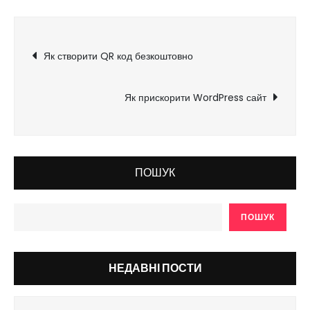
Навігація
Як створити QR код безкоштовно
записів
Як прискорити WordPress сайт
ПОШУК
ПОШУК
НЕДАВНІ ПОСТИ