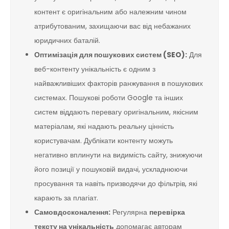
контент є оригінальним або належним чином
атрибутованим, захищаючи вас від небажаних
юридичних баталій.
Оптимізація для пошукових систем (SEO):
Для
веб-контенту унікальність є одним з
найважливіших факторів ранжування в пошукових
системах. Пошукові роботи Google та інших
систем віддають перевагу оригінальним, якісним
матеріалам, які надають реальну цінність
користувачам. Дублікати контенту можуть
негативно вплинути на видимість сайту, знижуючи
його позиції у пошуковій видачі, ускладнюючи
просування та навіть призводячи до фільтрів, які
карають за плагіат.
Самовдосконалення:
Регулярна
перевірка
тексту на унікальність
допомагає авторам