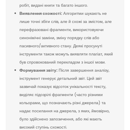
робіт, видані книги та багато іншого.
Виявлення схожості:
Алгоритми шукають не
лише точні збіги слів, але й схожі за змістом, але
перефразовані фрагменти, використовуючи
синонімічні заміни, зміну порядку слів або
пасивного/активного стану. Деякі просунуті
інструменти також можуть виявляти плагіат, який
був спровокований перекладом з іншої мови.
Формування звіту:
Після завершення аналізу,
інструмент генерує детальний звіт. Цей звіт
зазвичай показує відсоток унікальності тексту,
виділяє підозрілі фрагменти (часто різними
кольорами, що позначають різні джерела) та
надає посилання на джерела, з яких, ймовірно,
було здійснено запозичення, або які мають
високий ступінь схожості.