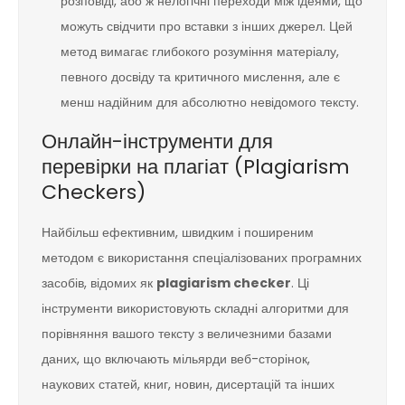
розповіді, або ж нелогічні переходи між ідеями, що
можуть свідчити про вставки з інших джерел. Цей
метод вимагає глибокого розуміння матеріалу,
певного досвіду та критичного мислення, але є
менш надійним для абсолютно невідомого тексту.
Онлайн-інструменти для
перевірки на плагіат (Plagiarism
Checkers)
Найбільш ефективним, швидким і поширеним
методом є використання спеціалізованих програмних
засобів, відомих як
plagiarism checker
. Ці
інструменти використовують складні алгоритми для
порівняння вашого тексту з величезними базами
даних, що включають мільярди веб-сторінок,
наукових статей, книг, новин, дисертацій та інших