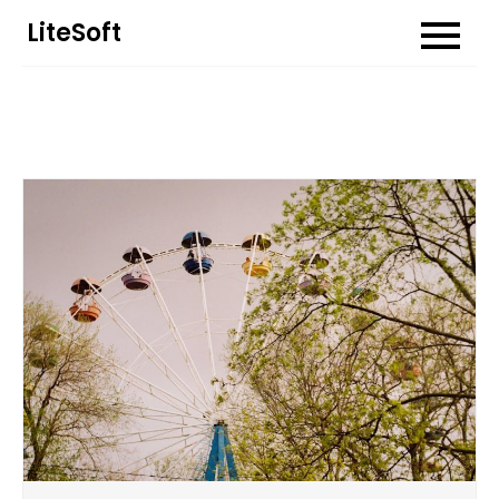
Перейти
LiteSoft
до
вмісту