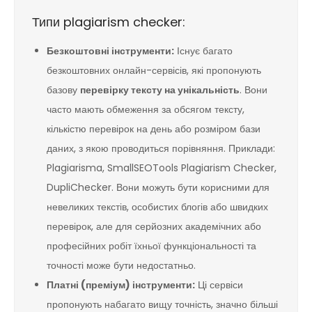
Типи plagiarism checker:
Безкоштовні інструменти:
Існує багато
безкоштовних онлайн-сервісів, які пропонують
базову
перевірку тексту на унікальність
. Вони
часто мають обмеження за обсягом тексту,
кількістю перевірок на день або розміром бази
даних, з якою проводиться порівняння. Приклади:
Plagiarisma, SmallSEOTools Plagiarism Checker,
DupliChecker. Вони можуть бути корисними для
невеликих текстів, особистих блогів або швидких
перевірок, але для серйозних академічних або
професійних робіт їхньої функціональності та
точності може бути недостатньо.
Платні (преміум) інструменти:
Ці сервіси
пропонують набагато вищу точність, значно більші