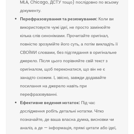
MLA, Chicago, ДСТУ тощо) послідовно по всьому
документу.
Перефразовування та резюмування:
Коли ви
використовуєте чужі ідеї, не просто замінюйте
кілька слів синонімами. Прочитайте оригінал,
повністю зрозумійте його суть, а потім викладіть її
СВОЇМИ словами, без підглядання в оригінальне
джерело. Після цього порівняйте свій текст з
оригіналом, щоб переконатися, що він не є
занадто схожим. І, звісно, завжди додавайте
посилання на джерело навіть при
перефразовуванні.
Ефективне ведення нотаток:
Під час
дослідження робіть детальні нотатки. Чітко
позначайте, де ваша власна думка, висновки чи
аналіз, а де — інформація, прямі цитати або ідеї,