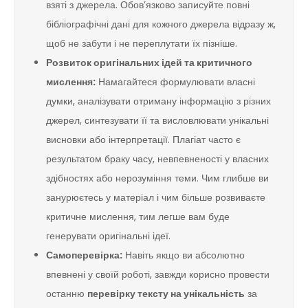
взяті з джерела. Обов’язково записуйте повні
бібліографічні дані для кожного джерела відразу ж,
щоб не забути і не переплутати їх пізніше.
Розвиток оригінальних ідей та критичного
мислення:
Намагайтеся формулювати власні
думки, аналізувати отриману інформацію з різних
джерел, синтезувати її та висловлювати унікальні
висновки або інтерпретації. Плагіат часто є
результатом браку часу, невпевненості у власних
здібностях або нерозуміння теми. Чим глибше ви
занурюєтесь у матеріал і чим більше розвиваєте
критичне мислення, тим легше вам буде
генерувати оригінальні ідеї.
Самоперевірка:
Навіть якщо ви абсолютно
впевнені у своїй роботі, завжди корисно провести
останню
перевірку тексту на унікальність
за