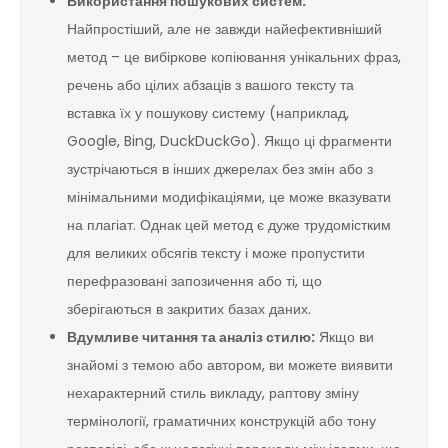
Використання пошукових систем:
Найпростіший, але не завжди найефективніший
метод – це вибіркове копіювання унікальних фраз,
речень або цілих абзаців з вашого тексту та
вставка їх у пошукову систему (наприклад,
Google, Bing, DuckDuckGo). Якщо ці фрагменти
зустрічаються в інших джерелах без змін або з
мінімальними модифікаціями, це може вказувати
на плагіат. Однак цей метод є дуже трудомістким
для великих обсягів тексту і може пропустити
перефразовані запозичення або ті, що
зберігаються в закритих базах даних.
Вдумливе читання та аналіз стилю:
Якщо ви
знайомі з темою або автором, ви можете виявити
нехарактерний стиль викладу, раптову зміну
термінології, граматичних конструкцій або тону