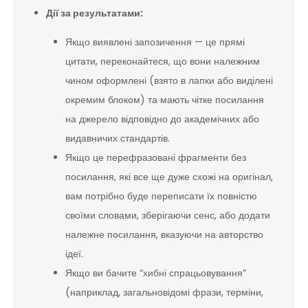
Дії за результатами:
Якщо виявлені запозичення — це прямі
цитати, переконайтеся, що вони належним
чином оформлені (взято в лапки або виділені
окремим блоком) та мають чітке посилання
на джерело відповідно до академічних або
видавничих стандартів.
Якщо це перефразовані фрагменти без
посилання, які все ще дуже схожі на оригінал,
вам потрібно буде переписати їх повністю
своїми словами, зберігаючи сенс, або додати
належне посилання, вказуючи на авторство
ідеї.
Якщо ви бачите “хибні спрацьовування”
(наприклад, загальновідомі фрази, терміни,