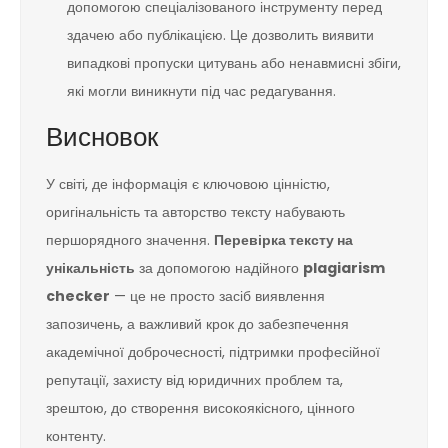
допомогою спеціалізованого інструменту перед
здачею або публікацією. Це дозволить виявити
випадкові пропуски цитувань або ненавмисні збіги,
які могли виникнути під час редагування.
Висновок
У світі, де інформація є ключовою цінністю,
оригінальність та авторство тексту набувають
першорядного значення.
Перевірка тексту на
унікальність
за допомогою надійного
plagiarism
checker
— це не просто засіб виявлення
запозичень, а важливий крок до забезпечення
академічної доброчесності, підтримки професійної
репутації, захисту від юридичних проблем та,
зрештою, до створення високоякісного, цінного
контенту.