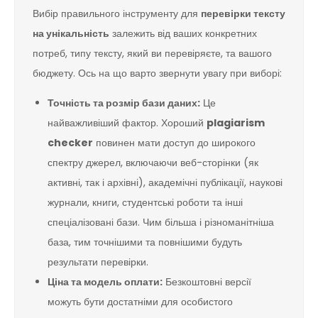
Вибір правильного інструменту для
перевірки тексту
на унікальність
залежить від ваших конкретних
потреб, типу тексту, який ви перевіряєте, та вашого
бюджету. Ось на що варто звернути увагу при виборі:
Точність та розмір бази даних:
Це
найважливіший фактор. Хороший
plagiarism
checker
повинен мати доступ до широкого
спектру джерел, включаючи веб-сторінки (як
активні, так і архівні), академічні публікації, наукові
журнали, книги, студентські роботи та інші
спеціалізовані бази. Чим більша і різноманітніша
база, тим точнішими та повнішими будуть
результати перевірки.
Ціна та модель оплати:
Безкоштовні версії
можуть бути достатніми для особистого