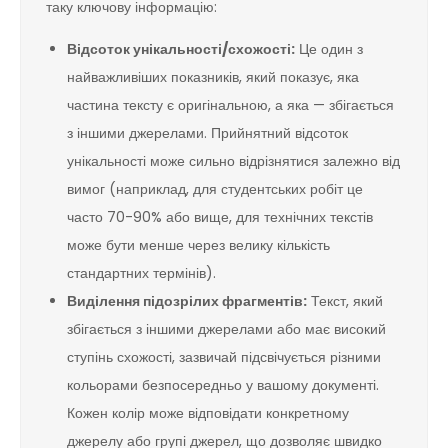
таку ключову інформацію:
Відсоток унікальності/схожості:
Це один з
найважливіших показників, який показує, яка
частина тексту є оригінальною, а яка — збігається
з іншими джерелами. Прийнятний відсоток
унікальності може сильно відрізнятися залежно від
вимог (наприклад, для студентських робіт це
часто 70-90% або вище, для технічних текстів
може бути менше через велику кількість
стандартних термінів).
Виділення підозрілих фрагментів:
Текст, який
збігається з іншими джерелами або має високий
ступінь схожості, зазвичай підсвічується різними
кольорами безпосередньо у вашому документі.
Кожен колір може відповідати конкретному
джерелу або групі джерел, що дозволяє швидко