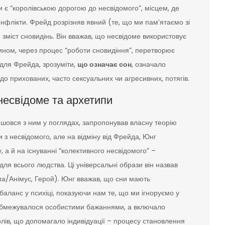
и є “королівською дорогою до несвідомого”, місцем, де
онфлікти. Фрейд розрізняв явний (те, що ми пам’ятаємо зі
 зміст сновидінь. Він вважав, що несвідоме використовує
чином, через процес “роботи сновидіння”, перетворює
для Фрейда, зрозуміти,
що означає сон
, означало
о прихованих, часто сексуальних чи агресивних, потягів.
 несвідоме та архетипи
йшовся з ним у поглядах, запропонував власну теорію
 з несвідомого, але на відміну від Фрейда, Юнг
а й на існуванні “колективного несвідомого” –
для всього людства. Ці універсальні образи він назвав
іма/Анімус, Герой). Юнг вважав, що сни мають
аланс у психіці, показуючи нам те, що ми ігноруємо у
бмежувалося особистими бажаннями, а включало
лів, що допомагало індивідуації – процесу становлення