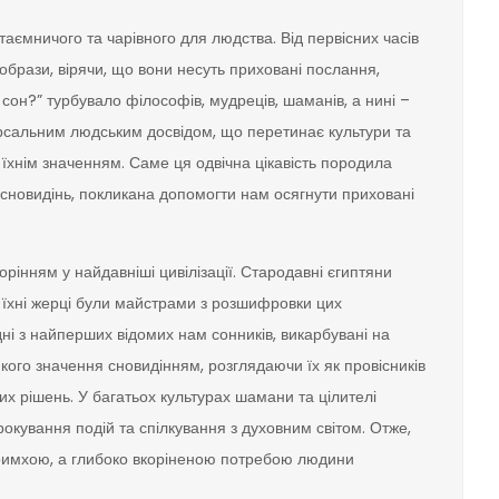
таємничого та чарівного для людства. Від первісних часів
образи, вірячи, що вони несуть приховані послання,
сон?” турбувало філософів, мудреців, шаманів, а нині –
ерсальним людським досвідом, що перетинає культури та
 їхнім значенням. Саме ця одвічна цікавість породила
 сновидінь, покликана допомогти нам осягнути приховані
орінням у найдавніші цивілізації. Стародавні єгиптяни
а їхні жерці були майстрами з розшифровки цих
ні з найперших відомих нам сонників, викарбувані на
кого значення сновидінням, розглядаючи їх як провісників
х рішень. У багатьох культурах шамани та цілителі
окування подій та спілкування з духовним світом. Отже,
примхою, а глибоко вкоріненою потребою людини