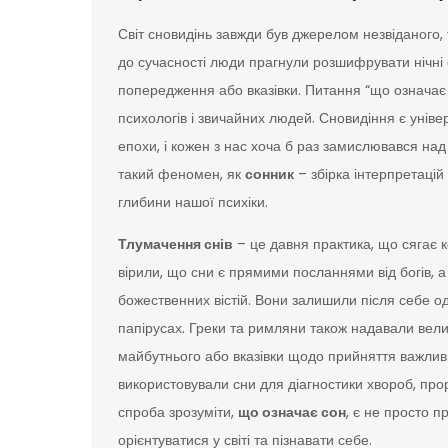
Світ сновидінь завжди був джерелом незвіданого, 
до сучасності люди прагнули розшифрувати нічні 
попередження або вказівки. Питання “що означає 
психологів і звичайних людей. Сновидіння є унів
епохи, і кожен з нас хоча б раз замислювався над
такий феномен, як
сонник
– збірка інтерпретацій
глибини нашої психіки.
Тлумачення снів
– це давня практика, що сягає к
вірили, що сни є прямими посланнями від богів, 
божественних вістій. Вони залишили після себе од
папірусах. Греки та римляни також надавали вели
майбутнього або вказівки щодо прийняття важливи
використовували сни для діагностики хвороб, прор
спроба зрозуміти,
що означає сон
, є не просто 
орієнтуватися у світі та пізнавати себе.