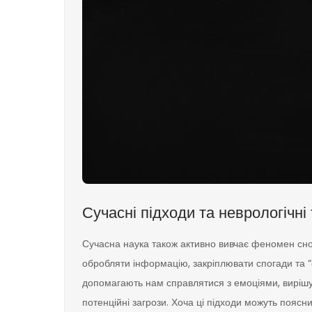
Сучасні підходи та неврологічні 
Сучасна наука також активно вивчає феномен снови
обробляти інформацію, закріплювати спогади та “с
допомагають нам справлятися з емоціями, вирішув
потенційні загрози. Хоча ці підходи можуть поясн