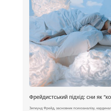
Фрейдистський підхід: сни як “к
Зигмунд Фрейд, засновник психоаналізу, кардинал