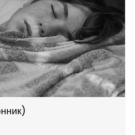
онник)
)