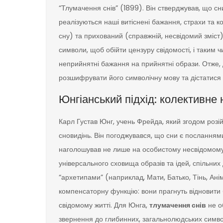
“Тлумачення снів” (1899). Він стверджував, що сн
реалізуються наші витіснені бажання, страхи та к
сну) та прихований (справжній, несвідомий зміст)
символи, щоб обійти цензуру свідомості, і таким 
неприйнятні бажання на прийнятні образи. Отже, 
розшифрувати його символічну мову та дістатися д
Юнгіанський підхід: колективне
Карл Густав Юнг, учень Фрейда, який згодом розі
сновидінь. Він погоджувався, що сни є посланнями
наголошував не лише на особистому несвідомому, 
універсального сховища образів та ідей, спільних 
“архетипами” (наприклад, Мати, Батько, Тінь, Ан
компенсаторну функцію: вони прагнуть відновити б
свідомому житті. Для Юнга,
тлумачення снів
не о
звернення до глибинних, загальнолюдських симво