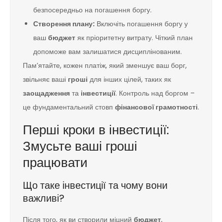
безпосередньо на погашення боргу.
Створення плану:
Включіть погашення боргу у
ваш
бюджет
як пріоритетну витрату. Чіткий план
допоможе вам залишатися дисциплінованим.
Пам’ятайте, кожен платіж, який зменшує ваш борг,
звільняє ваші
гроші
для інших цілей, таких як
заощадження
та
інвестиції
. Контроль над боргом –
це фундаментальний стовп
фінансової грамотності
.
Перші кроки в інвестиції:
Змусьте ваші гроші
працювати
Що таке інвестиції та чому вони
важливі?
Після того, як ви створили міцний
бюджет
,