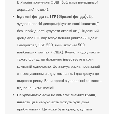
В Україні популярні ОВДП (облігації внутрішньої
державної позики).
Індексні фонди та ETF (біржові фонди):
Це
чудовий спосіб диверсифікувати ваші
інвестиції
без необхідності купувати окремі акції. Індексний
фонд або ETF відстежує певний ринковий індекс
(наприклад, S&P 500, який включає 500
найбільших компаній США). Купуючи одну частку
такого фонду, ви фактично
інвестуєте
в сотні
компаній одночасно. Це знижує ризик, пов’язаний
з інвестуванням в одну компанію, і дає доступ до
ширшого ринку. Вони прості в управлінні та мають
відносно низькі комісії.
Нерухомість:
Хоча це вимагає значних
гроші
,
інвестиції
в нерухомість можуть бути дуже
прибутковими. Це може бути оренда, купівля-