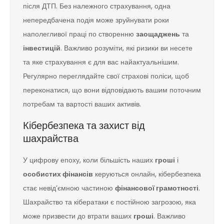
після ДТП. Без належного страхування, одна
непередбачена подія може зруйнувати роки
наполегливої праці по створенню
заощаджень
та
інвестицій
. Важливо розуміти, які ризики ви несете
та яке страхування є для вас найактуальнішим.
Регулярно переглядайте свої страхові поліси, щоб
переконатися, що вони відповідають вашим поточним
потребам та вартості ваших активів.
Кібербезпека та захист від
шахрайства
У цифрову епоху, коли більшість наших
гроші
і
особистих фінансів
керуються онлайн, кібербезпека
стає невід’ємною частиною
фінансової грамотності
.
Шахрайство та кібератаки є постійною загрозою, яка
може призвести до втрати ваших
гроші
. Важливо