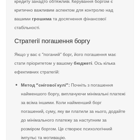
кредиту занадто обтяжливі. Керування боргом є
критично важливим аспектом для контролю над
вашими
грошима
та досягнення фінансової
стабільності.
Стратегії погашення боргу
Якщо у вас є “поганий” борг, його погашення має
стати пріоритетом у вашому
бюджеті
. Ось кілька
ефективних стратегій:
Метод “снігової кулі”:
Почніть з погашення
найменшого боргу, виплачуючи мінімальні платежі
за всіма іншими. Коли найменший борг
погашений, суму, яку ви платили за нього, додайте
до мінімального платежу за наступним за
розміром боргом. Це створює психологічний
імпульс та мотивацію.