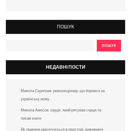
ПОШУК
ПОШУК
НЕДАВНІ ПОСТИ
Микола Скрипник: революціонер, що боровся за
українську мову
Микола Амосов: хірург, який рятував серця та
писав книги
Як тварини орієнтуються в просторі: дивовижні