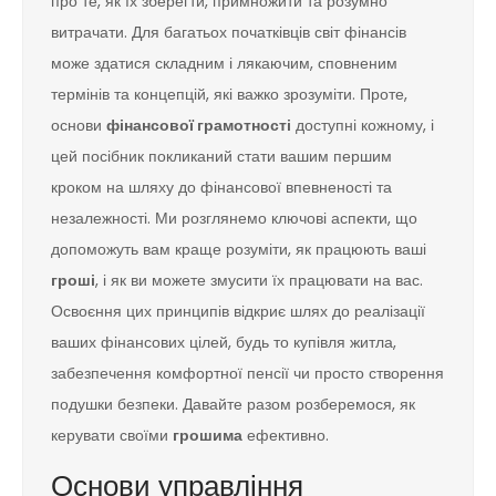
про те, як їх зберегти, примножити та розумно
витрачати. Для багатьох початківців світ фінансів
може здатися складним і лякаючим, сповненим
термінів та концепцій, які важко зрозуміти. Проте,
основи
фінансової грамотності
доступні кожному, і
цей посібник покликаний стати вашим першим
кроком на шляху до фінансової впевненості та
незалежності. Ми розглянемо ключові аспекти, що
допоможуть вам краще розуміти, як працюють ваші
гроші
, і як ви можете змусити їх працювати на вас.
Освоєння цих принципів відкриє шлях до реалізації
ваших фінансових цілей, будь то купівля житла,
забезпечення комфортної пенсії чи просто створення
подушки безпеки. Давайте разом розберемося, як
керувати своїми
грошима
ефективно.
Основи управління