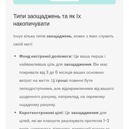
Типи заощаджень та як їх
накопичувати
Існує кілька типів
заощаджень
, кожен з яких служить
своїй меті:
Фонд екстреної допомоги:
Це ваша перша і
найважливіша ціль для
заощадження
. Він має
покривати від 3 до 6 місяців ваших основних
витрат на життя. Ці
гроші
повинні бути
легкодоступними, але відокремленими від вашого
щоденного рахунку, наприклад, на окремому
ощадному рахунку.
Короткострокові цілі:
Це
заощадження
для
цілей, які ви плануєте реалізувати протягом 1-3
років, наприклад, відпустка, первісний внесок за