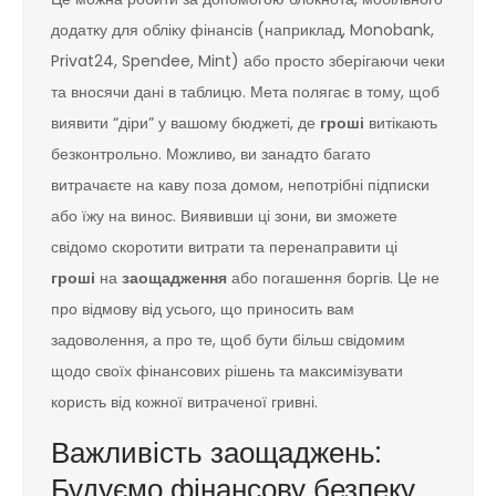
додатку для обліку фінансів (наприклад, Monobank,
Privat24, Spendee, Mint) або просто зберігаючи чеки
та вносячи дані в таблицю. Мета полягає в тому, щоб
виявити “діри” у вашому бюджеті, де
гроші
витікають
безконтрольно. Можливо, ви занадто багато
витрачаєте на каву поза домом, непотрібні підписки
або їжу на винос. Виявивши ці зони, ви зможете
свідомо скоротити витрати та перенаправити ці
гроші
на
заощадження
або погашення боргів. Це не
про відмову від усього, що приносить вам
задоволення, а про те, щоб бути більш свідомим
щодо своїх фінансових рішень та максимізувати
користь від кожної витраченої гривні.
Важливість заощаджень:
Будуємо фінансову безпеку