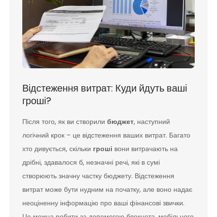
Відстеження витрат: Куди йдуть ваші
гроші?
Після того, як ви створили
бюджет
, наступний
логічний крок – це відстеження ваших витрат. Багато
хто дивується, скільки
гроші
вони витрачають на
дрібні, здавалося б, незначні речі, які в сумі
створюють значну частку бюджету. Відстеження
витрат може бути нудним на початку, але воно надає
неоціненну інформацію про ваші фінансові звички.
Це можна робити за допомогою блокнота, мобільного