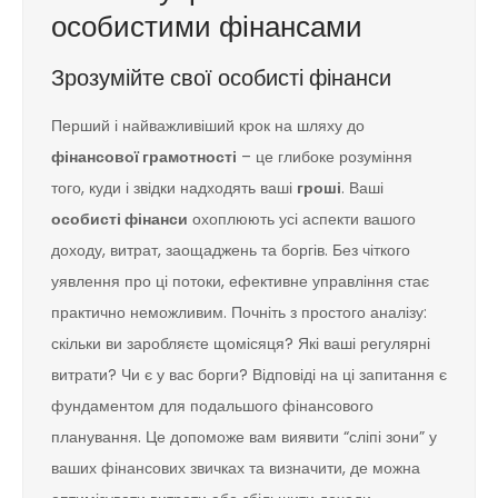
особистими фінансами
Зрозумійте свої особисті фінанси
Перший і найважливіший крок на шляху до
фінансової грамотності
– це глибоке розуміння
того, куди і звідки надходять ваші
гроші
. Ваші
особисті фінанси
охоплюють усі аспекти вашого
доходу, витрат, заощаджень та боргів. Без чіткого
уявлення про ці потоки, ефективне управління стає
практично неможливим. Почніть з простого аналізу:
скільки ви заробляєте щомісяця? Які ваші регулярні
витрати? Чи є у вас борги? Відповіді на ці запитання є
фундаментом для подальшого фінансового
планування. Це допоможе вам виявити “сліпі зони” у
ваших фінансових звичках та визначити, де можна