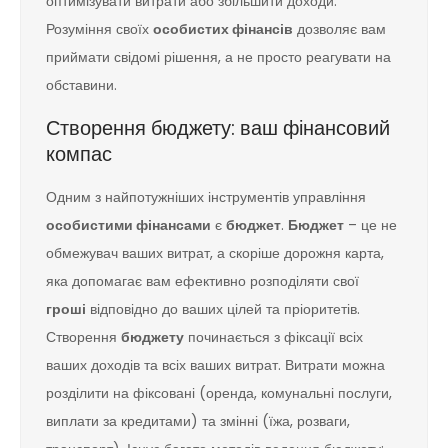
оптимізувати витрати або збільшити доходи.
Розуміння своїх
особистих фінансів
дозволяє вам
приймати свідомі рішення, а не просто реагувати на
обставини.
Створення бюджету: ваш фінансовий
компас
Одним з найпотужніших інструментів управління
особистими фінансами
є
бюджет
.
Бюджет
– це не
обмежувач ваших витрат, а скоріше дорожня карта,
яка допомагає вам ефективно розподіляти свої
гроші
відповідно до ваших цілей та пріоритетів.
Створення
бюджету
починається з фіксації всіх
ваших доходів та всіх ваших витрат. Витрати можна
розділити на фіксовані (оренда, комунальні послуги,
виплати за кредитами) та змінні (їжа, розваги,