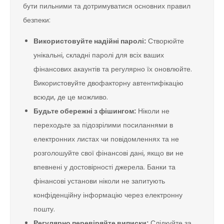
бути пильними та дотримуватися основних правил
безпеки:
Використовуйте надійні паролі:
Створюйте
унікальні, складні паролі для всіх ваших
фінансових акаунтів та регулярно їх оновлюйте.
Використовуйте двофакторну автентифікацію
всюди, де це можливо.
Будьте обережні з фішингом:
Ніколи не
переходьте за підозрілими посиланнями в
електронних листах чи повідомленнях та не
розголошуйте свої фінансові дані, якщо ви не
впевнені у достовірності джерела. Банки та
фінансові установи ніколи не запитують
конфіденційну інформацію через електронну
пошту.
Регулярно перевіряйте виписки:
Слідкуйте за