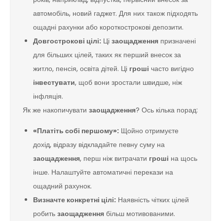
автомобіль, новий гаджет. Для них також підходять
ощадні рахунки або короткострокові депозити.
Довгострокові цілі:
Ці
заощадження
призначені
для більших цілей, таких як перший внесок за
житло, пенсія, освіта дітей. Ці
гроші
часто вигідно
інвестувати
, щоб вони зростали швидше, ніж
інфляція.
Як же накопичувати
заощадження
? Ось кілька порад:
«Платіть собі першому»:
Щойно отримуєте
дохід, відразу відкладайте певну суму на
заощадження
, перш ніж витрачати
гроші
на щось
інше. Налаштуйте автоматичні перекази на
ощадний рахунок.
Визначте конкретні цілі:
Наявність чітких цілей
робить
заощадження
більш мотивованими.