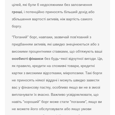
цілей, які були б недосяжними без запозичення
гроші
, і потенційно приносять більший дохід або
збільшення вартості активів, ніж вартість самого
боргу.
“Поганий” борг, навпаки, зазвичай пов’язаний з
придбанням активів, які швидко знецінюються або з
високими процентними ставками, що обтяжують ваші
особисті фінанси
без будь-якої відчутної вигоди. Це,
як правило, кредити на споживчі товари, кредитні
картки з високими відсотками, мікропозики. Такі борги
не приносять ніякої віддачі і можуть швидко завести
вас у фінансову пастку, особливо якщо ви не в змозі
виплачувати їх вчасно. Важливо усвідомлювати, що
навіть “хороший” борг може стати “поганим”, якщо ви
не можете його обслуговувати або якщо умови