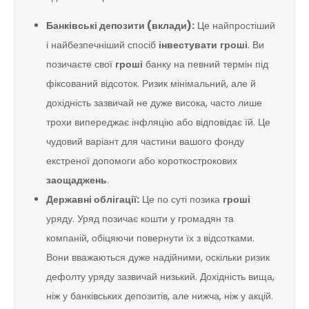
Банківські депозити (вклади):
Це найпростіший
і найбезпечніший спосіб
інвестувати
гроші
. Ви
позичаєте свої
гроші
банку на певний термін під
фіксований відсоток. Ризик мінімальний, але й
дохідність зазвичай не дуже висока, часто лише
трохи випереджає інфляцію або відповідає їй. Це
чудовий варіант для частини вашого фонду
екстреної допомоги або короткострокових
заощаджень
.
Державні облігації:
Це по суті позика
гроші
уряду. Уряд позичає кошти у громадян та
компаній, обіцяючи повернути їх з відсотками.
Вони вважаються дуже надійними, оскільки ризик
дефолту уряду зазвичай низький. Дохідність вища,
ніж у банківських депозитів, але нижча, ніж у акцій.