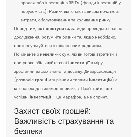
продаж або інвестиції в REITs (фонди інвестицій у
нерухомість). Ризики включають високі початкові
витрати, обслуговування та коливання ринку.
Перед тим, як
інвестувати
, завжди проводьте власне
дослідження, розумійте ризики та, якщо необхідно,
проконсультуйтеся з фінансовим радником.
Починайте з невеликих сум, які ви готові втратити, і
поступово збільшуйте свої
інвестиції
в міру
зростання ваших знань та досвіду. Диверсифікація
(розподіл
гроші
між різними типами
інвестицій
) є
ключовою для зниження ризиків. Пам’ятайте, що
успішні
інвестиції
– це марафон, а не спринт.
Захист своїх грошей:
Важливість страхування та
безпеки