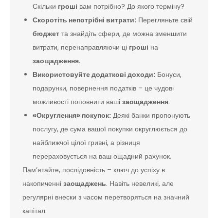
Скільки
гроші
вам потрібно? До якого терміну?
Скоротіть непотрібні витрати:
Перегляньте свій
бюджет
та знайдіть сфери, де можна зменшити
витрати, перенаправляючи ці
гроші
на
заощадження
.
Використовуйте додаткові доходи:
Бонуси,
подарунки, повернення податків – це чудові
можливості поповнити ваші
заощадження
.
«Округлення» покупок:
Деякі банки пропонують
послугу, де сума вашої покупки округлюється до
найближчої цілої гривні, а різниця
перераховується на ваш ощадний рахунок.
Пам’ятайте, послідовність – ключ до успіху в
накопиченні
заощаджень
. Навіть невеликі, але
регулярні внески з часом перетворяться на значний
капітал.