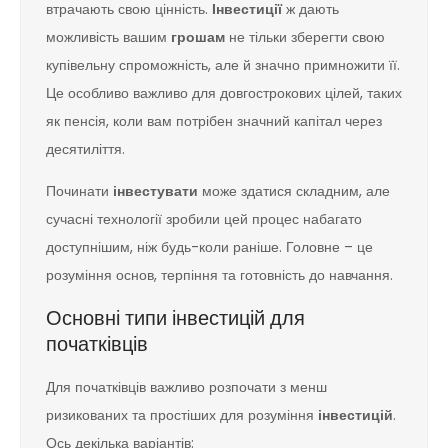
втрачають свою цінність.
Інвестиції
ж дають
можливість вашим
грошам
не тільки зберегти свою
купівельну спроможність, але й значно примножити її.
Це особливо важливо для довгострокових цілей, таких
як пенсія, коли вам потрібен значний капітал через
десятиліття.
Починати
інвестувати
може здатися складним, але
сучасні технології зробили цей процес набагато
доступнішим, ніж будь-коли раніше. Головне – це
розуміння основ, терпіння та готовність до навчання.
Основні типи інвестицій для
початківців
Для початківців важливо розпочати з менш
ризикованих та простіших для розуміння
інвестицій
.
Ось декілька варіантів: