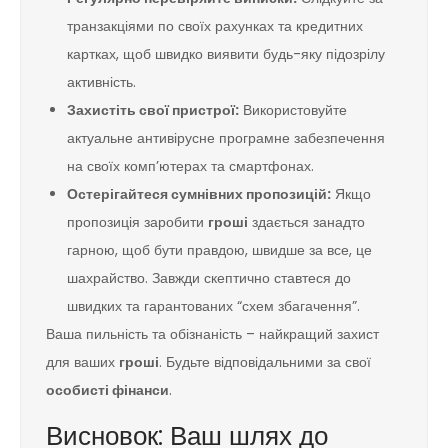
транзакціями по своїх рахунках та кредитних
картках, щоб швидко виявити будь-яку підозрілу
активність.
Захистіть свої пристрої:
Використовуйте
актуальне антивірусне програмне забезпечення
на своїх комп’ютерах та смартфонах.
Остерігайтеся сумнівних пропозицій:
Якщо
пропозиція заробити
гроші
здається занадто
гарною, щоб бути правдою, швидше за все, це
шахрайство. Завжди скептично ставтеся до
швидких та гарантованих “схем збагачення”.
Ваша пильність та обізнаність – найкращий захист
для ваших
гроші
. Будьте відповідальними за свої
особисті фінанси
.
Висновок: Ваш шлях до