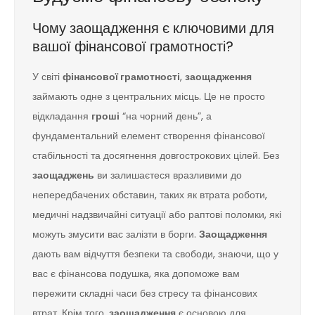
Чому заощадження є ключовими для
вашої фінансової грамотності?
У світі
фінансової грамотності
,
заощадження
займають одне з центральних місць. Це не просто
відкладання
гроші
“на чорний день”, а
фундаментальний елемент створення фінансової
стабільності та досягнення довгострокових цілей. Без
заощаджень
ви залишаєтеся вразливими до
непередбачених обставин, таких як втрата роботи,
медичні надзвичайні ситуації або раптові поломки, які
можуть змусити вас залізти в борги.
Заощадження
дають вам відчуття безпеки та свободи, знаючи, що у
вас є фінансова подушка, яка допоможе вам
пережити складні часи без стресу та фінансових
втрат. Крім того,
заощадження
є основою для