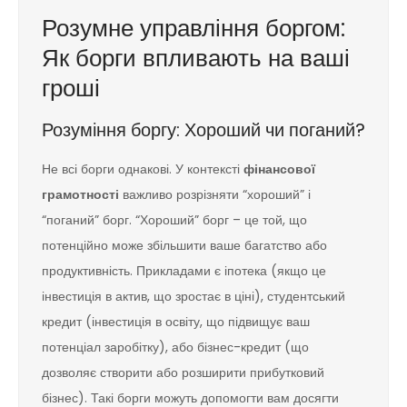
Розумне управління боргом:
Як борги впливають на ваші
гроші
Розуміння боргу: Хороший чи поганий?
Не всі борги однакові. У контексті
фінансової
грамотності
важливо розрізняти “хороший” і
“поганий” борг. “Хороший” борг – це той, що
потенційно може збільшити ваше багатство або
продуктивність. Прикладами є іпотека (якщо це
інвестиція в актив, що зростає в ціні), студентський
кредит (інвестиція в освіту, що підвищує ваш
потенціал заробітку), або бізнес-кредит (що
дозволяє створити або розширити прибутковий
бізнес). Такі борги можуть допомогти вам досягти