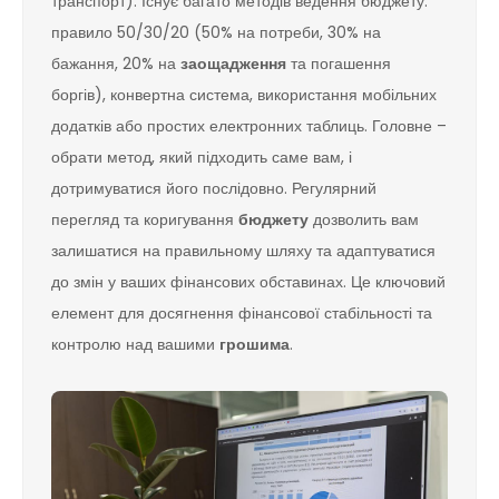
транспорт). Існує багато методів ведення бюджету:
правило 50/30/20 (50% на потреби, 30% на
бажання, 20% на
заощадження
та погашення
боргів), конвертна система, використання мобільних
додатків або простих електронних таблиць. Головне –
обрати метод, який підходить саме вам, і
дотримуватися його послідовно. Регулярний
перегляд та коригування
бюджету
дозволить вам
залишатися на правильному шляху та адаптуватися
до змін у ваших фінансових обставинах. Це ключовий
елемент для досягнення фінансової стабільності та
контролю над вашими
грошима
.