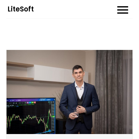
Перейти
LiteSoft
до
вмісту