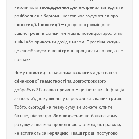
накопичили
заощадження
для екстрених випадків та
розібралися з боргами, настав час задуматися про
інвестиції
.
Інвестиції
– це процес розміщення
ваших
гроші
в активи, які мають потенціал зростання
в ціні або приносити дохід з часом. Простіше кажучи,
це спосіб змусити ваші
гроші
працювати на вас, а не
навпаки.
Чому
інвестиції
є настільки важливими для вашої
фінансової грамотності
та довгострокового
добробуту? Головна причина – це інфляція. Інфляція
з часом з’їдає купівельну спроможність ваших
гроші
.
Тобто, сьогодні на певну суму ви можете купити
більше, ніж завтра.
Заощадження
на банківському
рахунку з низькою процентною ставкою, як правило,
не встигають за інфляцією, і ваші
гроші
поступово